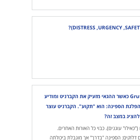
168) בלילה, מערבית ממעגן מכמורת מפליגה היאכטה המפוארת Gruta’a כאשר ההגאי מזעיק את הקברניט ומודיע
 הפלגת הספינה: הוא "תקוע". הקברניט עוצר
להציג במצב זה?
כאילו" עוגנים). כבוי כל האורות האחרים.
 דלוקים: הספינה "בדרך" אך מוגבלת ביכולתה