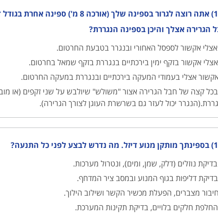
163) אתה רוצה לגרור בספינה שלך (אורכ
 הגרירה אצלך והיכן בספינה הנגררת?
צלי אקשור לספסל האחורי ובנגרר בטבעת החרטום.
צלי אקשור בזקף ימין בירכתיים בנגררת בזקף שמאל בחרטום.
קשור אצלי בעמודי המעקה בירכתיים ובנגררת במעקה החרטום.
כל קצה של חבל הגרירה אצור "משולש" שיולבש על שני זקפים (או מוביל
ררת.(הנגרר יכול לעזר גם בשרשרת העוגן לצורך הגרירה).
 לבצע לפני כל התנעה?
דיקת נוזלים (דלק, שמן, ומים), ונטרול מערכות.
דיקת דליפות בגוף המנוע ובמסב ציר המדחף.
יבור מצברים, הפעלת מכשיר הקשר ושילוב הילוך.
חלפת חלקים בלויים, בדיקת תקינות המערכת.