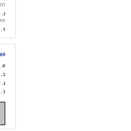
לתמ
ג.
מ
יכו
ד.
ש
169) איזה כלי שיט יציג דגל קוד כ
א.
ה
ב.
ה
ג.
ש
ד.
ה