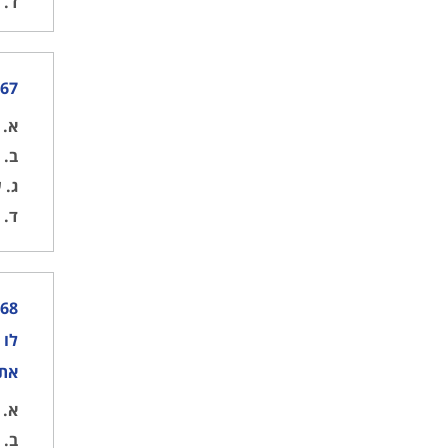
ד.
א
167) אילו ערוצים יכולים לשמש לקריאות מצוקה, דחיפות ובטיחו
א.
ע
ב.
ער
ג.
ער
ד.
ער
לו 
את 
א.
א
ב.
א