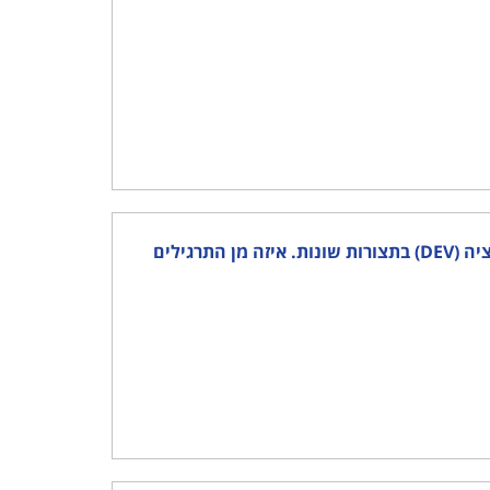
162) שגיאת המצפן המגנטי (C/E) מורכבת מהווריאציה (VAR) והדויאציה (DEV) בתצורות שונות. איזה מן התרגילים