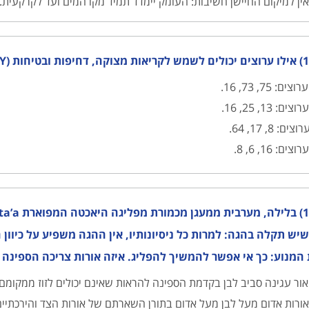
ין למיקום החיישן חשיבות: העומק יימדד תמיד מקו המים ועד לקרקעית.
ת (DISTRESS ,URGENCY ,SAFETY)?
רוצים: 75, 73, 16.
וצים: 13, 25, 16.
וצים: 8, 17, 64.
וצים: 16, 6, 8.
שיש תקלה בהגה: למרות כל ניסיונותיו, אין ההגה משפיע על כיוון
המנוע: כך אי אפשר להמשיך להפליג. איזה אורות צריכה הספינה 
ור עגינה סביב לבן בקדמת הספינה להראות שאינם יכולים לזוז ממקומם ("
ורות אדום מעל לבן מעל אדום בתורן השארתם של אורות הצד והירכתיים