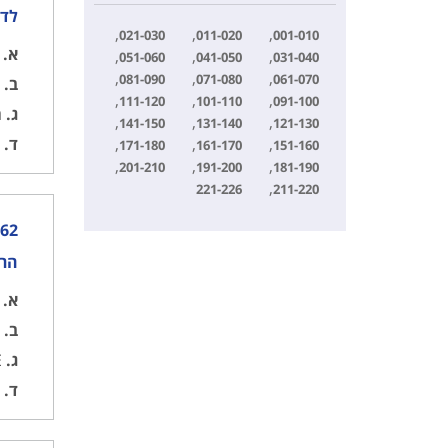
לדר
021-030
011-020
001-010
א.
ע
051-060
041-050
031-040
081-090
071-080
061-070
ב.
ט
111-120
101-110
091-100
ג.
ה
141-150
131-140
121-130
ד.
נ
171-180
161-170
151-160
201-210
191-200
181-190
221-226
211-220
הר"
א.
. 8° W. C.ER. = 8° W
ב.
8° W, Dev. 2° W. C.ER. = 6° W
ג.
Dev.17° W, Var. 5° E. C.ER. = 12° E
ד.
13° W, Var. 3° E. C.ER. = 10° E