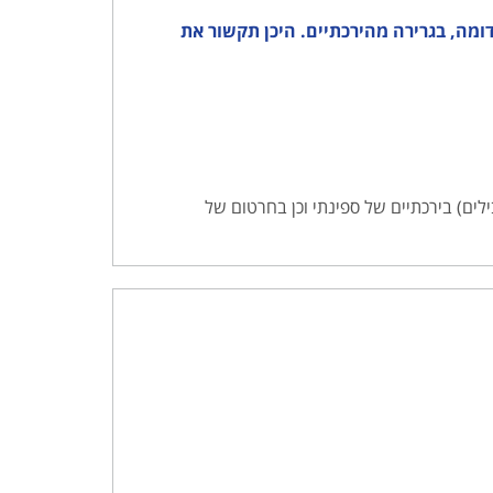
ה 8 מ') ספינה אחרת בגודל דומה, בגרירה מהירכתיים. היכן תקשור את
ים) בירכתיים של ספינתי וכן בחרטום של