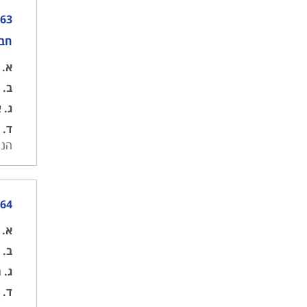
חבל
א.
א
ב.
א
ג.
א
ד.
ב
הנג
164) בספינתך מותקן מנוע דיזל. מה נדרש
א.
ב
ב.
ב
ג.
ח
ד.
ה