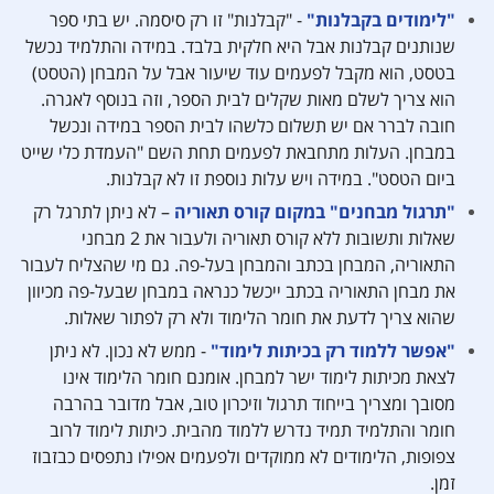
"לימודים בקבלנות"
- "קבלנות" זו רק סיסמה. יש בתי ספר
שנותנים קבלנות אבל היא חלקית בלבד. במידה והתלמיד נכשל
בטסט, הוא מקבל לפעמים עוד שיעור אבל על המבחן (הטסט)
הוא צריך לשלם מאות שקלים לבית הספר, וזה בנוסף לאגרה.
חובה לברר אם יש תשלום כלשהו לבית הספר במידה ונכשל
במבחן. העלות מתחבאת לפעמים תחת השם "העמדת כלי שייט
ביום הטסט". במידה ויש עלות נוספת זו לא קבלנות.
"תרגול מבחנים" במקום קורס תאוריה
– לא ניתן לתרגל רק
שאלות ותשובות ללא קורס תאוריה ולעבור את 2 מבחני
התאוריה, המבחן בכתב והמבחן בעל-פה. גם מי שהצליח לעבור
את מבחן התאוריה בכתב ייכשל כנראה במבחן שבעל-פה מכיוון
שהוא צריך לדעת את חומר הלימוד ולא רק לפתור שאלות.
"אפשר ללמוד רק בכיתות לימוד"
- ממש לא נכון. לא ניתן
לצאת מכיתות לימוד ישר למבחן. אומנם חומר הלימוד אינו
מסובך ומצריך בייחוד תרגול וזיכרון טוב, אבל מדובר בהרבה
חומר והתלמיד תמיד נדרש ללמוד מהבית. כיתות לימוד לרוב
צפופות, הלימודים לא ממוקדים ולפעמים אפילו נתפסים כבזבוז
זמן.