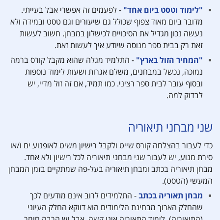
"לימוד וטסט ביום אחד"
- לפעמים זה אפשרי אבל בעייתי.
מדובר ביום מאוד צפוף שכולל גם שיעורים וגם טסט ובמידה ולא
נעשה נכון מגדיל את הסיכויים לכישלון במבחן. חשוב לעשות
זאת רק בבית ספר מנוסה שיודע איך לעשות זאת.
"המחיר הזול בארץ"
- התלמיד מגלה שהוא מקבל קורס ברמה
נמוכה, נכשל במבחנים, משלם אגרות ושעות לימוד נוספות
ובסוף עובר לבית ספר רציני. כמו תמיד, אם זה זול מדיי, יש
לבדוק למה.
שני מבחני תיאוריה
כדי לעבור בהצלחה קורס שייט ולקבל רישיון משיט לאופנוע ים ו/או
סירת מנוע, יש לעבור שני מבחני תיאוריה לכל רישיון ולא אחד.
מבחן תיאוריה בכתב ומבחן תיאוריה בעל-פה שמתקיים בזמן המבחן
המעשי (הטסט).
מבחן תאוריה בכתב
- התלמידים לרוב אינם מודעים לכך
שהחלק הארוך מבחינת הלימודים הוא דווקא החלק העיוני
(התיאוריה). לימוד התאוריה אינו קשה, אבל יש הרבה חומר