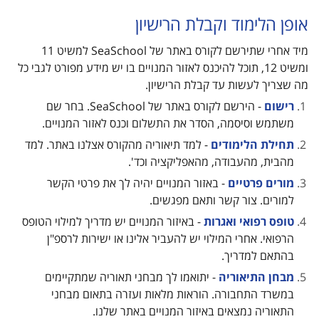
אופן הלימוד וקבלת הרישיון
מיד אחרי שתירשם לקורס באתר של SeaSchool למשיט 11
ומשיט 12, תוכל להיכנס לאזור המנויים בו יש מידע מפורט לגבי כל
מה שצריך לעשות עד קבלת הרישיון.
רישום
- הירשם לקורס באתר של SeaSchool. בחר שם
משתמש וסיסמה, הסדר את התשלום וכנס לאזור המנויים.
תחילת הלימודים
- למד תיאוריה מהקורס אצלנו באתר. למד
מהבית, מהעבודה, מהאפליקציה וכד'.
מורים פרטיים
- באזור המנויים יהיה לך את פרטי הקשר
למורים. צור קשר ותאם מפגשים.
טופס רפואי ואגרות
- באיזור המנויים יש מדריך למילוי הטופס
הרפואי. אחרי המילוי יש להעביר אלינו או ישירות לרספ"ן
בהתאם למדריך.
מבחן התיאוריה
- יתואמו לך מבחני תאוריה שמתקיימים
במשרד התחבורה. הוראות מלאות ועזרה בתאום מבחני
התאוריה נמצאים באיזור המנויים באתר שלנו.