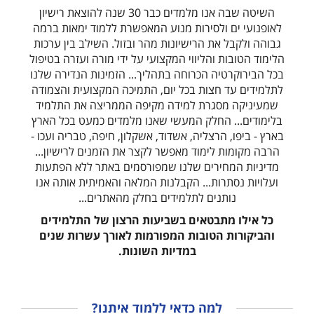
השיטה שבה אנו מלמדים כבר 30 שנה להוצאת רישיון
לאופנועי ים ולסירות מנוע המאפשרת ללמוד ימאות ברמה
גבוהה ולקבל את הרישיונות מהר ובזול.
השילב בין ערכות
הלימוד הטובות והליווי המקצועי על ידי מורה ועזרה בטיפול
בכל הבירוקרטיה הכרוחה בתהליך...
הזמינות הנדירה שלנו
לתלמידים עד חצות בכל יום, התמיכה המקצועית והצמודה
שמעיניקה מסגרת למידה מקיפה הממריצה את התלמיד
בלימודים...
החלק המעשי שאנו מלמדים כמעט בכל הארץ
בארץ - ביפו, הרצליה, אשדוד, אשקלון, חיפה, טבריה ועכו -
הרבה מקומות לימוד מאפשר לקצר את הזמנים לרישיון...
מדיניות המחירים שלנו שמפורסמים באתר ללא הפתעות
ועלויות נסתרות...
הקבלנות המלאה והאמיתית אותה אנו
נותנים לתלמידים בחלק מהאתרים...
כל אילו מתבטאים בשביעות הרצון של התלמידים
והביקורות הטובות המפורמות לאורך עשרות שנים
במדיות השונות.
למה כדאי ללמוד איתנו?