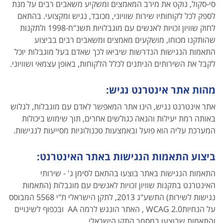
סי-סקול, נוקט את מירב המאמצים ומשקיע משאבים רבים על מנת
לספק לכל לקוחותיו שירות שוויוני, מכובד, נגיש ומקצועי. בהתאם
לחוק שוויון זכויות לאנשים עם מוגבלויות תשנ"ח-1998 ולתקנות
שהותקנו מכוחו, מושקעים מאמצים ומשאבים רבים בביצוע
התאמות הנגישות הנדרשות שיביאו לכך שאדם בעל מוגבלות יוכל
לקבל את השירותים הניתנים לכלל הלקוחות, באופן עצמאי ושוויוני.
מהות אתר אינטרנט נגיש:
אתר אינטרנט נגיש, הינו אתר המאפשר לאדם עם מוגבלות, לגלוש
באותה רמת יעילות והנאה כגולשים אחרים, תוך שימוש ביכולות
המערכת עליה הוא פועל ובאמצעות טכנולוגיות מסייעות לנגישות.
ביצוע התאמות הנגישות באתר האינטרנט:
התאמות הנגישות באתר בוצעו בהתאם לסימן ג' - שירותי
האינטרנט בתקנות שוויון זכויות לאנשים עם מוגבלות (התאמות
נגישות לשירות) התשע"ג 2013, לתקן הישראלי ת"י 5568 המבוסס
על הנחיותWCAG 2.0 , האתר הונגש לרמה AA ובכפוף לשינויים
והתאמות שבוצעו במסמך התקן הישראלי.