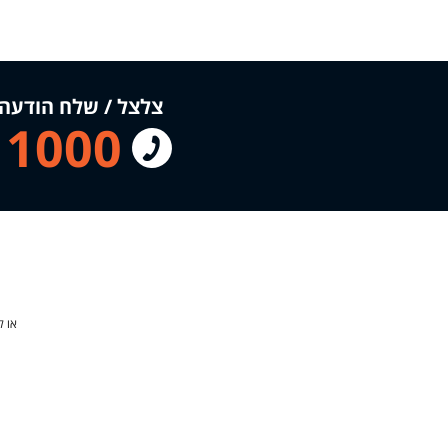
צלצל / שלח הודעה עכשיו!
11000
או ל