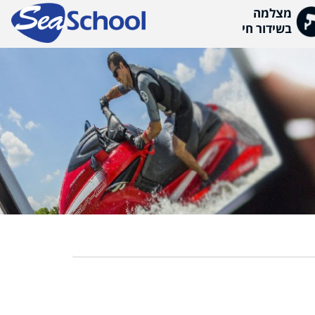
מה
ור חי