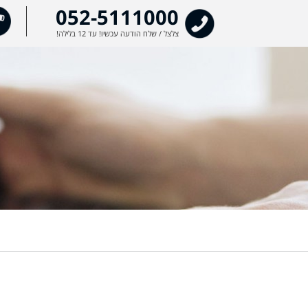
מצל
052-5111000
בשיד
צלצל / שלח הודעה עכשיו! עד 12 בלילה!