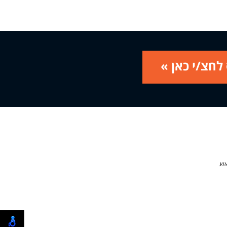
לחצ/י כאן »
אש.