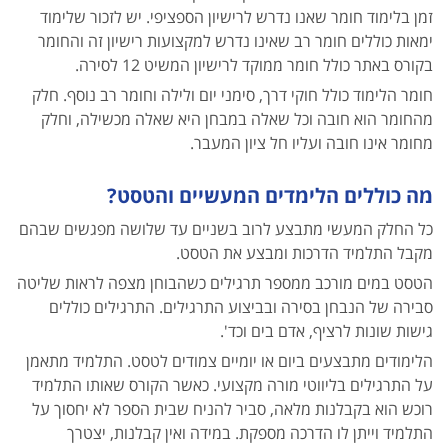
זמן בלימוד חומר שאנו נדרש לרישיון הספציפי. יש לזכור שלימוד
ימאות כוללים חומר רב שאינו נדרש למקצועות רישיון זה והחומר
בקורס באתר כולל חומר ממוקד לרישיון המשיט 12 לסירה.
חומר הלימוד כולל חוקי דרך, סימני יום ולילה וחומר רב נוסף. חלק
מהחומר הוא חובה וכל שאלה במבחן היא שאלה מכשילה, וחלק
מחומר אינו חובה ועליו חל ציון המעבר.
מה כוללים הלימדים המעשיים והטסט?
כל החלק המעשי מתבצע לרוב בשניים עד שלושה מפגשים שבהם
מקבל התלמיד הדרכות ומבצע את הטסט.
הטסט במים מורכב ממספר תרגילים כשהבוחן מצפה לראות שליטה
סבירה של הנבחן בסירה ובביצוע התרגילים. התרגילים כוללים
גישות שונות לרציף, אדם בים וכד'.
הלימודים מתבצעים ביום או יומיים צמודים לטסט. התלמיד מתאמן
על התרגילים בליווטי מורה מקצועי. כאשר הקורס שאותו התלמיד
רוכש הוא בקבלנות מלאה, סביר להניח שבית הספר לא יחסוך על
התלמיד וייתן לו הדרכה מספקת. במידה ואין קבלנות, יצטרך