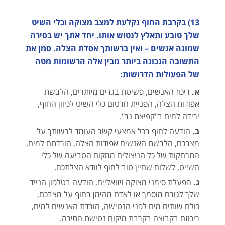
13) בקרבת החוף נקלעת למצב מצוקה וכלי השיט
שלך טובע ותאלץ לנטוש אותו. יחד אתך יש בסירה
שמונה אנשים – ואין ברשותך אסדת הצלה. סמן את
התשובה הנכונה ביותר מבין אלה הרשומות מטה
של הפעולות הדרושות:
א.
ריכוז האנשים, פשיטת בגדים מיותרים, הלבשת
אפודות הצלה, הפניית חרטום כלי השיט לכיוון החוף,
ירידה למים ב"קפיצת נר".
ב.
הודעה לחוף בכל אמצעי קשר העומד לרשותך על
מצבכם, הלבשת האנשים אפודות הצלה, הורדתם למים,
התרחקות של כל הניצולים ממקום הטביעה של כלי
השייט. לשלוח שחיין טוב לחוף לוודא הצלתכם.
ג.
הפעלת סימני מצוקה ויזואליים, הודעה בטלפון הנייד
שלך לגורם מוסמך או לאדם מהימן בחוף על מצבכם,
כולם שותים מים לפני הנטישה, הורדת האנשים למים,
ריכוזם בקבוצה בקרבת מיקום נטישת הסירה.