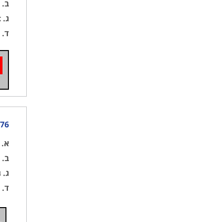
ב.
מ
ג.
צו
ד.
א
76) מה משמעות הנפת דגלים כמתואר בתמונה 92 ותמונה 93 אחד מעל השני
א.
כ
ב.
א
ג.
ה
ד.
כ