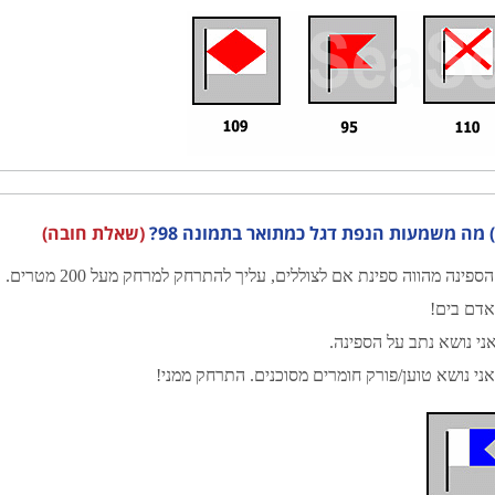
?
(שאלת חובה)
ספינה מהווה ספינת אם לצוללים, עליך להתרחק למרחק מעל 200 מטרים.
דם בים!
ני נושא נתב על הספינה.
ני נושא טוען/פורק חומרים מסוכנים. התרחק ממני!