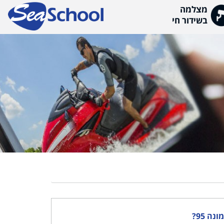
מה
ור חי