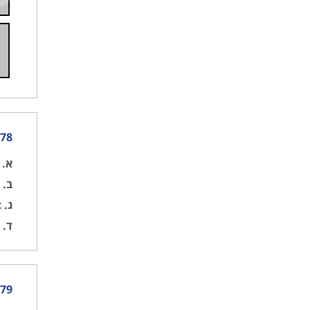
78) מה משמעות הצגת כדור שחור על גג מנהלת המרינה
א.
ס
ב.
מ
ג.
צפ
ד.
ה
79) ראית כדור שחור על גג מנהלת המרינה, מה תהיה פעולתך