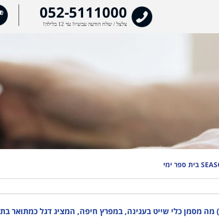
מצל
052-5111000
בשיד
צלצל / שלח הודעה עכשיו! עד 12 בלילה!
לפרטים »
'
?