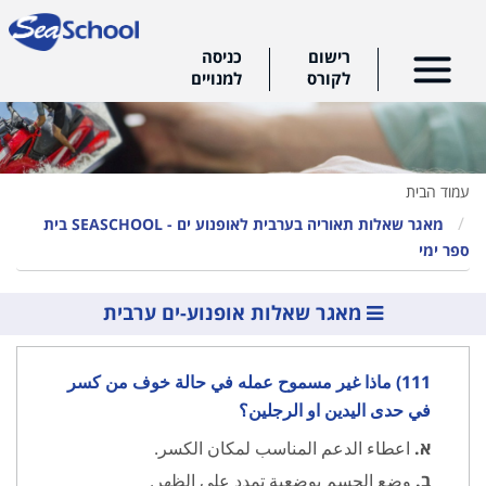
רישום
כניסה
לקורס
למנויים
עמוד הבית
מאגר שאלות תאוריה בערבית לאופנוע ים - SEASCHOOL בית
ספר ימי
מאגר שאלות אופנוע-ים ערבית
111) ماذا غير مسموح عمله في حالة خوف من كسر
في حدى اليدين او الرجلين؟
א.
اعطاء الدعم المناسب لمكان الكسر.
ב.
وضع الجسم بوضعية تمدد على الظهر.